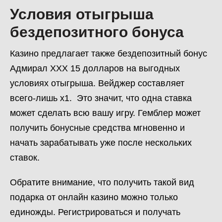
Условия отыгрыша
бездепозитного бонуса
Казино предлагает также бездепозитный бонус
Адмирал ХХХ 15 долларов на выгодных
условиях отыгрыша. Вейджер составляет
всего-лишь х1. Это значит, что одна ставка
может сделать всю вашу игру. Гемблер может
получить бонусные средства мгновенно и
начать зарабатывать уже после нескольких
ставок.
Обратите внимание, что получить такой вид
подарка от онлайн казино можно только
единожды. Регистрироваться и получать