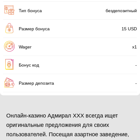
Тип бонуса
бездепозитный
Размер бонуса
15 USD
Wager
x1
Бонус код
-
Размер депозита
-
Онлайн-казино Адмирал ХХХ всегда ищет
оригинальные предложения для своих
пользователей. Посещая азартное заведение,