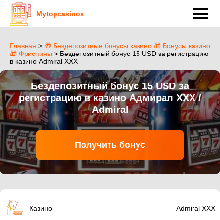
Mytopcasinos
Главная
>
🎁 Бездепозитные бонусы казино
🎁 Бонусы казино
🎁 Фриспины
>
Бездепозитный бонус 15 USD за регистрацию
в казино Admiral XXX
Бездепозитный бонус 15 USD за
регистрацию в казино Адмирал ХХХ /
Admiral
Получить бонус
Казино
Admiral XXX