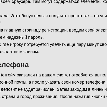
своем браузере. Там могут содержаться элементы, к
ала. Этот бонус нельзя получить просто так – он ун
!
а главную страницу регистрации, вводим свой элек
аем надежный пароль.
 где игроку потребуется уделить еще пару минут сво
бесплатным спинам.
елефона
Нетгейм оказался на вашем счету, потребуется выпо
онной почты, а после указать свой номер телефона 
 депозит не будет зачислен. Затем заходим в личны
 страна и город проживания. После нажатия кнопки