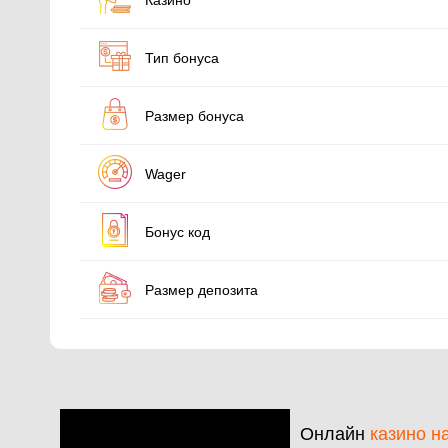
Тип бонуса
Размер бонуса
Wager
Бонус код
Размер депозита
Онлайн
казино н