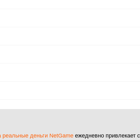
а реальные деньги NetGame
ежедневно привлекает с