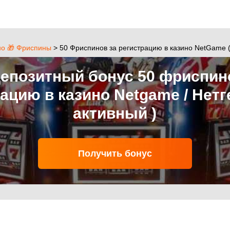
но
🎁 Фриспины
>
50 Фриспинов за регистрацию в казино NetGame (
епозитный бонус 50 фриспин
ацию в казино Netgame / Нетг
активный )
Получить бонус