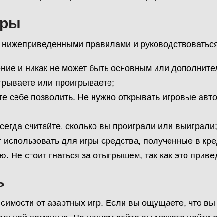
гры
 нижеприведенными правилами и руководствоваться 
ение и никак не может быть основным или дополнит
грываете или проигрываете;
ете себе позволить. Не нужно открывать игровые авт
егда считайте, сколько вы проиграли или выиграли;
ит использовать для игры средства, полученные в кре
. Не стоит гнаться за отыгрышем, так как это прив
ь
исимости от азартных игр. Если вы ощущаете, что вы