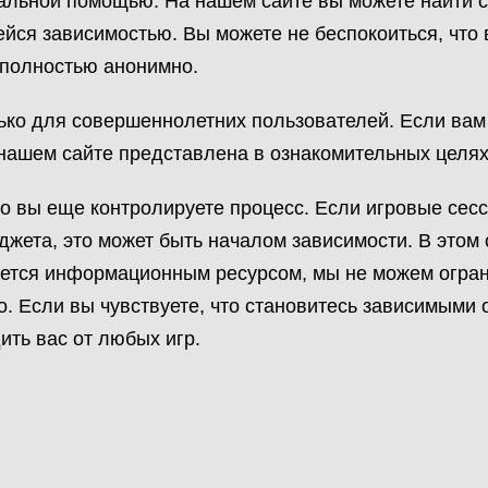
альной помощью. На нашем сайте вы можете найти 
йся зависимостью. Вы можете не беспокоиться, что 
 полностью анонимно.
ько для совершеннолетних пользователей. Если вам
 нашем сайте представлена в ознакомительных целях
то вы еще контролируете процесс. Если игровые сесс
жета, это может быть началом зависимости. В этом 
яется информационным ресурсом, мы не можем огран
. Если вы чувствуете, что становитесь зависимыми о
ить вас от любых игр.