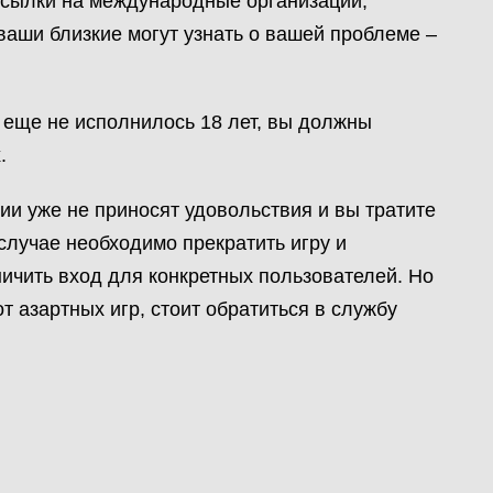
ссылки на международные организации,
ваши близкие могут узнать о вашей проблеме –
 еще не исполнилось 18 лет, вы должны
.
ии уже не приносят удовольствия и вы тратите
случае необходимо прекратить игру и
ичить вход для конкретных пользователей. Но
т азартных игр, стоит обратиться в службу