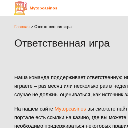
Mytopcasinos
Главная
>
Ответственная игра
Ответственная игра
Наша команда поддерживает ответственную иг
играете – раз месяц или несколько раз в нед
случае не должны оцениваться, как источник з
На нашем сайте
Mytopcasinos
вы сможете найти
портале есть ссылки на казино, где вы можете
необходимо придерживаться некоторых правил