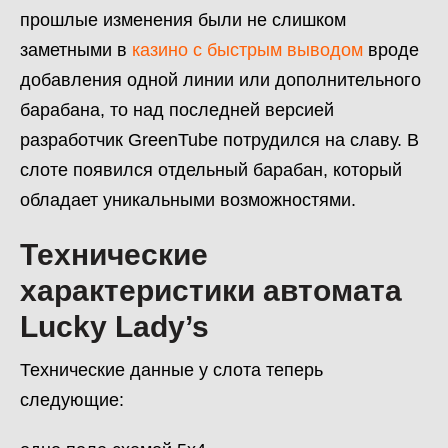
прошлые изменения были не слишком
заметными в
казино с быстрым выводом
вроде
добавления одной линии или дополнительного
барабана, то над последней версией
разработчик GreenTube потрудился на славу. В
слоте появился отдельный барабан, который
обладает уникальными возможностями.
Технические
характеристики автомата
Lucky Lady’s
Технические данные у слота теперь
следующие: