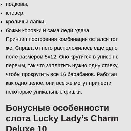
подковы,
клевер,
кроличьи лапки,
божьи коровки и сама леди Удача.
Принцип построения комбинация остался тот
же. Справа от него расположилось еще одно
поле размером 5х12. Оно крутится в унисон с
первым, так что заплатить нужно одну ставку,
чтобы прокрутить все 16 барабанов. Работая
как одно целое, они все же могут принести
некоторые уникальные фишки.
Бонусные особенности
слота Lucky Lady’s Charm
Deluxe 10