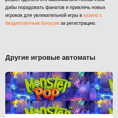
дабы порадовать фанатов и привлечь новых
игроков для увлекательной игры в
казино с
бездепозитным бонусом
за регистрацию.
Другие игровые автоматы