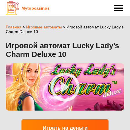
Mytopcasinos
Главная
>
Игровые автоматы
>
Игровой автомат Lucky Lady’s
Charm Deluxe 10
Игровой автомат Lucky Lady’s
Charm Deluxe 10
Играть на деньги