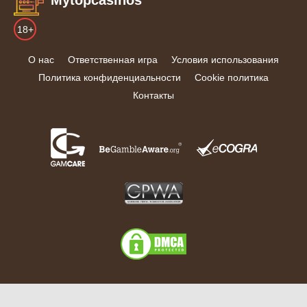
Mytopcasinos
18+
О нас
Ответственная игра
Условия использования
Политика конфиденциальности
Cookie политика
Контакты