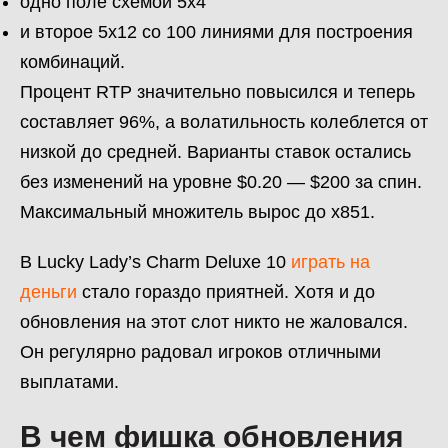
одно поле схемой 5х4
и второе 5х12 со 100 линиями для построения
комбинаций.
Процент RTP значительно повысился и теперь
составляет 96%, а волатильность колеблется от
низкой до средней. Варианты ставок остались
без изменений на уровне $0.20 — $200 за спин.
Максимальный множитель вырос до х851.
В Lucky Lady’s Charm Deluxe 10
играть на
деньги
стало гораздо приятней. Хотя и до
обновления на этот слот никто не жаловался.
Он регулярно радовал игроков отличными
выплатами.
В чем фишка обновления