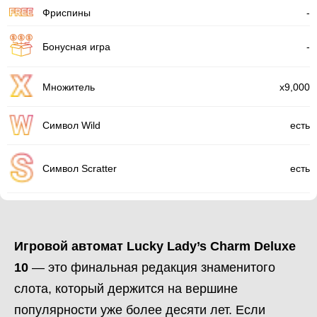
Фриспины
-
Бонусная игра
-
Множитель
х9,000
Символ Wild
есть
Символ Scratter
есть
Игровой автомат Lucky Lady’s Charm Deluxe
10
— это финальная редакция знаменитого
слота, который держится на вершине
популярности уже более десяти лет. Если