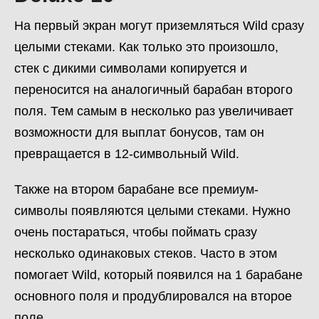
На первый экран могут приземляться Wild сразу
целыми стеками. Как только это произошло,
стек с дикими символами копируется и
переносится на аналогичный барабан второго
поля. Тем самым в несколько раз увеличивает
возможности для выплат бонусов, там он
превращается в 12-символьный Wild.
Также на втором барабане все премиум-
символы появляются целыми стеками. Нужно
очень постараться, чтобы поймать сразу
несколько одинаковых стеков. Часто в этом
помогает Wild, который появился на 1 барабане
основного поля и продублировался на второе
поле.