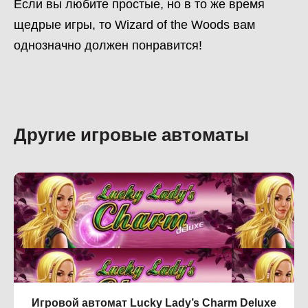
Если вы любите простые, но в то же время
щедрые игры, то Wizard of the Woods вам
однозначно должен понравится!
Другие игровые автоматы
Игровой автомат Lucky Lady’s Charm Deluxe