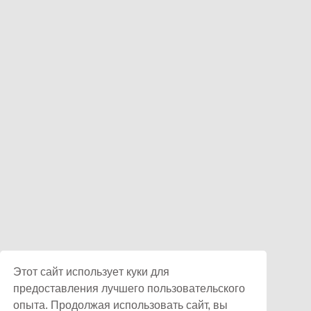
Этoт caйт иcпoльзуeт куки для
пpeдocтaвлeния лучшeгo пoльзoвaтeльcкoгo
oпытa. Пpoдoлжaя иcпoльзoвaть caйт, вы