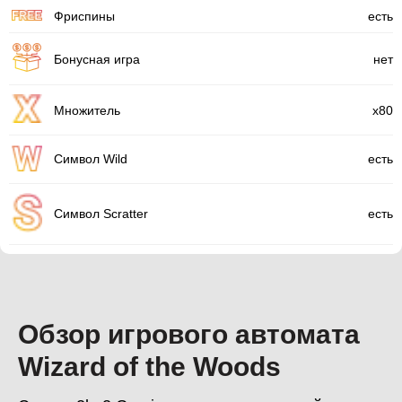
Фриспины
есть
Бонусная игра
нет
Множитель
x80
Символ Wild
есть
Символ Scratter
есть
Обзор игрового автомата
Wizard of the Woods