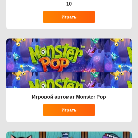
10
Играть
Игровой автомат Monster Pop
Играть